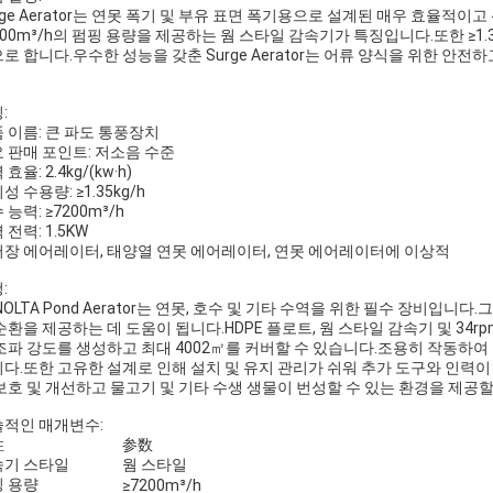
rge Aerator는 연못 폭기 및 부유 표면 폭기용으로 설계된 매우 효율적
200m³/h의 펌핑 용량을 제공하는 웜 스타일 감속기가 특징입니다.또한 ≥1.
로 합니다.우수한 성능을 갖춘 Surge Aerator는 어류 양식을 위한
:
 이름: 큰 파도 통풍장치
 판매 포인트: 저소음 수준
효율: 2.4kg/(kw·h)
성 수용량: ≥1.35kg/h
 능력: ≥7200m³/h
 전력: 1.5KW
장 에어레이터, 태양열 연못 에어레이터, 연못 에어레이터에 이상적
:
NOLTA Pond Aerator는 연못, 호수 및 기타 수역을 위한 필수 장비입니
순환을 제공하는 데 도움이 됩니다.HDPE 플로트, 웜 스타일 감속기 및 34rpm 
조파 강도를 생성하고 최대 4002㎡를 커버할 수 있습니다.조용히 작동하여
다.또한 고유한 설계로 인해 설치 및 유지 관리가 쉬워 추가 도구와 인력이 필요
보호 및 개선하고 물고기 및 기타 수생 생물이 번성할 수 있는 환경을 제공할
적인 매개변수:
性
参数
속기 스타일
웜 스타일
 용량
≥7200m³/h