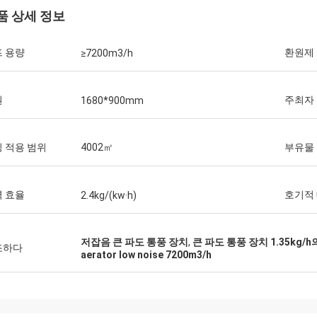
품 상세 정보
 용량
환원제
≥7200m3/h
원
주최자
1680*900mm
 적용 범위
4002㎡
부유물
 효율
호기적
2.4kg/(kw·h)
저잡음 큰 파도 통풍 장치
,
큰 파도 통풍 장치 1.35kg/h
조하다
aerator low noise 7200m3/h