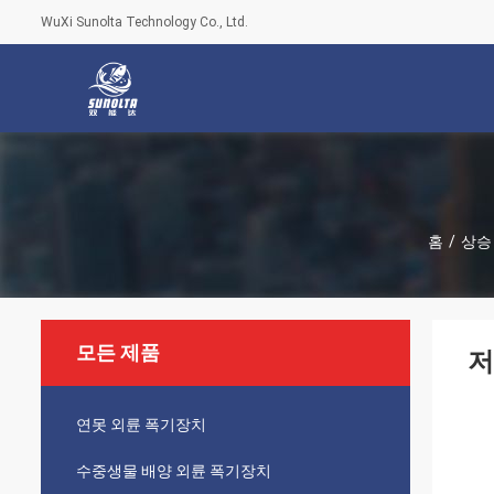
WuXi Sunolta Technology Co., Ltd.
홈
/
상승
모든 제품
저
연못 외륜 폭기장치
수중생물 배양 외륜 폭기장치