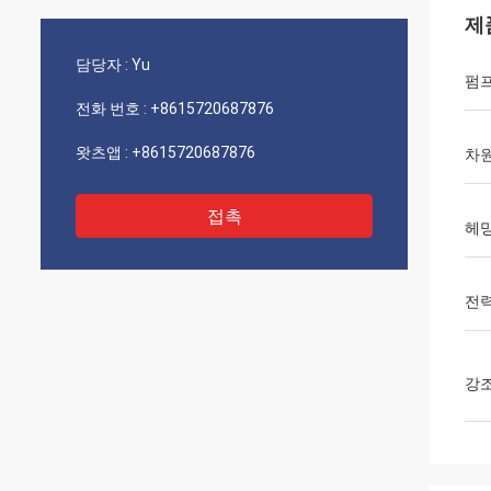
제
담당자 :
Yu
펌프
전화 번호 :
+8615720687876
왓츠앱 :
+8615720687876
차
접촉
헤밍
전력
강