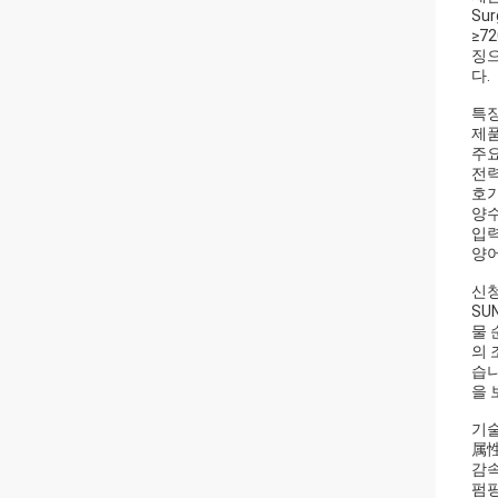
Su
≥7
징으
다.
특징
제품
주요
전력 
호기
양수
입력
양어
신청
SU
물 
의 
습니
을 
기술
属
감
펌핑