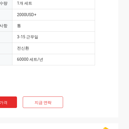
 수량
1개 세트
2000USD+
 사항
통
3-15 근무일
전신환
60000 세트/년
 가격
지금 연락