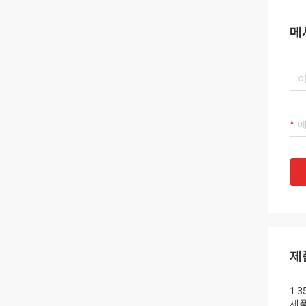
메
제
1.
제품