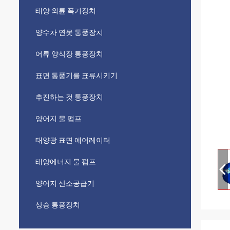
태양 외륜 폭기장치
양수차 연못 통풍장치
어류 양식장 통풍장치
표면 통풍기를 표류시키기
추진하는 것 통풍장치
양어지 물 펌프
태양광 표면 에어레이터
태양에너지 물 펌프
양어지 산소공급기
상승 통풍장치