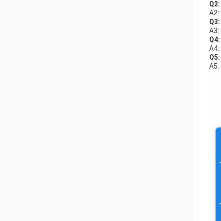
Q2
A2
Q3
A3
Q4
A4
Q5
A5