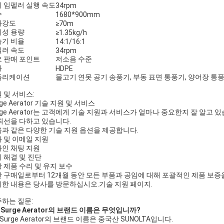
 임펠러 실행 속도
34rpm
수
1680*900mm
파강도
≥70m
기성 용량
≥1.35kg/h
속기 비율
14:1/16:1
펠러 속도
34rpm
 판매 포인트
저소음 수준
다
HDPE
플리케이션
물고기 연못 공기 송풍기, 부동 표면 통풍기, 양어장 통
 및 서비스:
rge Aerator 기술 지원 및 서비스
rge Aerator는 고객에게 기술 지원과 서비스가 얼마나 중요한지 잘 알
최선을 다하고 있습니다.
과 같은 다양한 기술 지원 옵션을 제공합니다.
 및 이메일 지원
인 채팅 지원
 해결 및 진단
 제품 수리 및 유지 보수
 구매일로부터 12개월 동안 모든 부품과 공임에 대해 포괄적인 제품 보증
한 내용은 당사를 방문하십시오.
기술 지원 페이지
.
하는 질문:
: Surge Aerator의 브랜드 이름은 무엇입니까?
: Surge Aerator의 브랜드 이름은 중국산 SUNOLTA입니다.