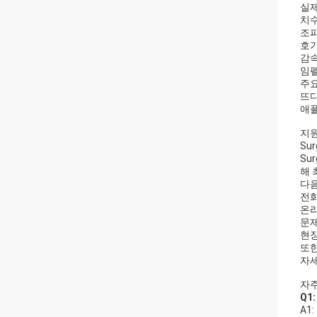
실제
치
조
호
감
임
주요
뜨
애
지원
Su
Su
해 
다음
전화
온라
문제
현장
또한
자세
자주
Q1
A1