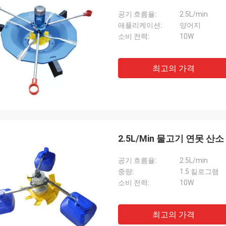
공기 흐름율:
2.5L/min
애플리케이션:
양어지
소비 전력:
10W
최고의 가격
2.5L/Min 물고기 연못 산소 
공기 흐름율:
2.5L/min
중량:
1.5 킬로그램
소비 전력:
10W
최고의 가격