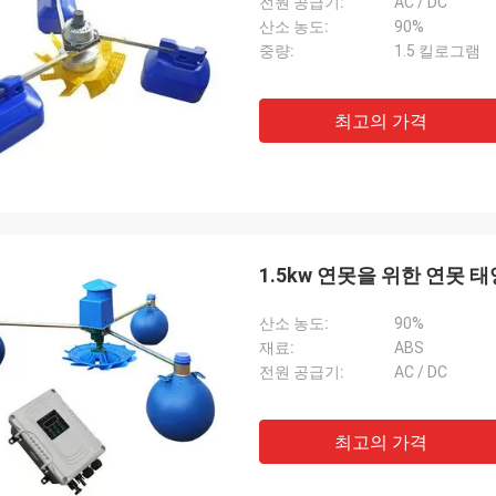
전원 공급기:
AC / DC
산소 농도:
90%
중량:
1.5 킬로그램
최고의 가격
1.5kw 연못을 위한 연못
산소 농도:
90%
재료:
ABS
전원 공급기:
AC / DC
최고의 가격