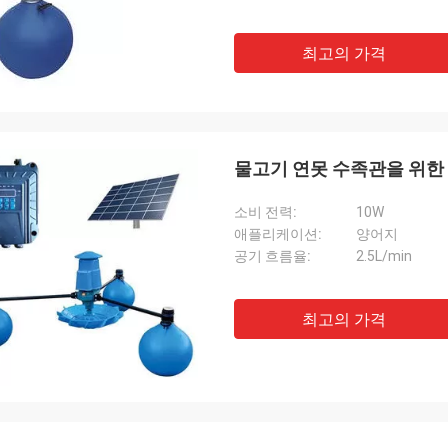
최고의 가격
물고기 연못 수족관을 위한 
소비 전력:
10W
애플리케이션:
양어지
공기 흐름율:
2.5L/min
최고의 가격