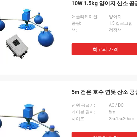
10W 1.5kg 양어지 산소
애플리케이션:
양어지
중량:
1.5 킬로그램
색:
검정색
최고의 가격
5m 검은 호수 연못 산소 
전원 공급기:
AC / DC
케이블 길이:
5m
사이즈:
25x15x20cm