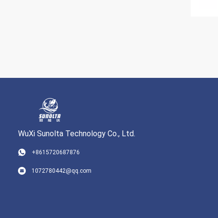
WuXi Sunolta Technology Co., Ltd.
+8615720687876
1072780442@qq.com