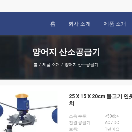
홈
회사 소개
제품 소개
양어지 산소공급기
홈
/
제품 소개
/
양어지 산소공급기
25 X 15 X 20cm 물고기
치
소음 수준:
<50db>
전원 공급기:
AC / DC
보증:
1년이요