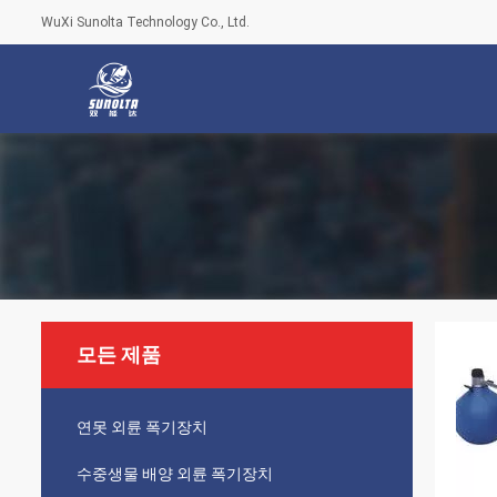
WuXi Sunolta Technology Co., Ltd.
모든 제품
연못 외륜 폭기장치
수중생물 배양 외륜 폭기장치