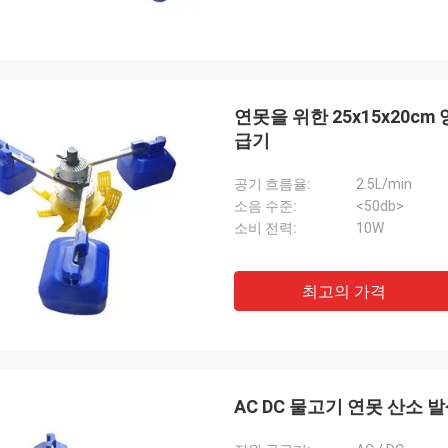
연못을 위한 25x15x20c
급기
공기 흐름율:
2.5L/min
소음 수준:
<50db>
소비 전력:
10W
최고의 가격
AC DC 물고기 연못 산소 발