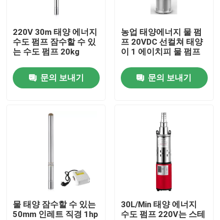
우리에 대하여
220V 30m 태양 에너지
농업 태양에너지 물 펌
수도 펌프 잠수할 수 있
프 20VDC 선컬쳐 태양
는 수도 펌프 20kg
이 1 에이치피 물 펌프
공장 여행
문의 보내기
문의 보내기
품질 관리
연락주세요
인용문을 요구하세요
연못 외륜 폭기장치
물 태양 잠수할 수 있는
30L/Min 태양 에너지
50mm 인레트 직경 1hp
수도 펌프 220V는 스테
수중생물 배양 외륜 폭기장치