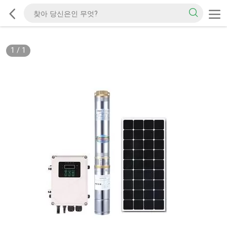
1
/
1